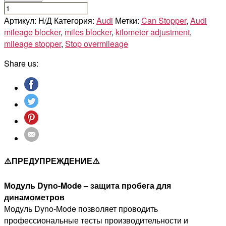
Количество
товара
Артикул:
Н/Д
Категория:
Audi
Метки:
Can Stopper
,
Audi
AUDI
mileage blocker
,
miles blocker
,
kilometer adjustment
,
A6/S6/RS6
mileage stopper
,
Stop overmileage
-
Share us:
C8
⚠️ПРЕДУПРЕЖДЕНИЕ⚠️
Модуль Dyno-Mode – защита пробега для
динамометров
Модуль Dyno-Mode позволяет проводить
профессиональные тесты производительности и