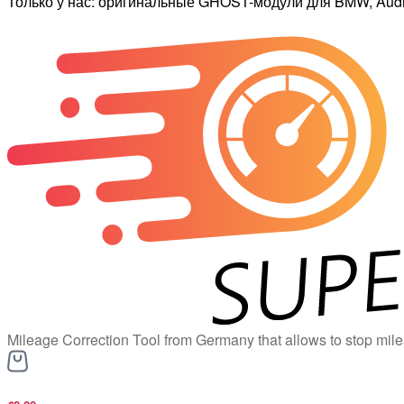
Только у нас: оригинальные GHOST-модули для BMW, Audi,
Mileage Correction Tool from Germany that allows to stop mile