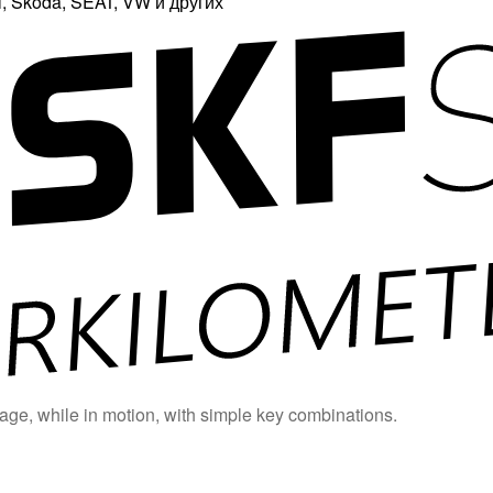
 Skoda, SEAT, VW и других
age, while in motion, with simple key combinations.