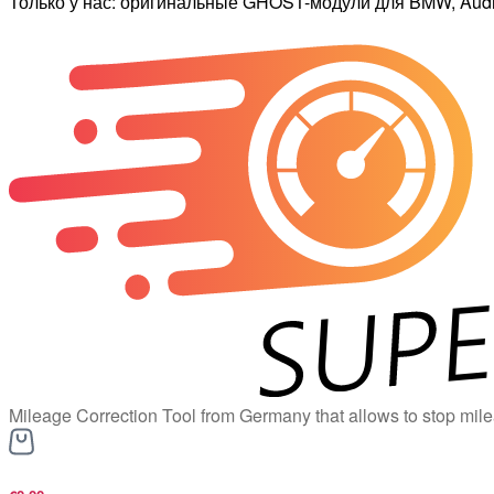
Только у нас: оригинальные GHOST-модули для BMW, Audi,
Mileage Correction Tool from Germany that allows to stop mile