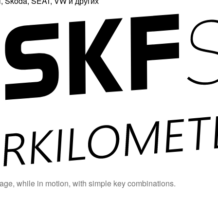
 Skoda, SEAT, VW и других
age, while in motion, with simple key combinations.