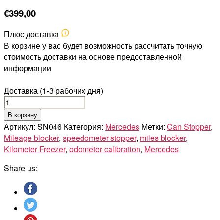
€
399,00
Плюс доставка
В корзине у вас будет возможность рассчитать точную
стоимость доставки на основе предоставленной
информации
Доставка (1-3 рабочих дня)
Количество
товара
В корзину
MERCEDES
Артикул:
SN046
Категория:
Mercedes
Метки:
Can Stopper
,
AMG
Mileage blocker
,
speedometer stopper
,
miles blocker
,
GT
Kilometer Freezer
,
odometer calibration
,
Mercedes
C190
Share us: