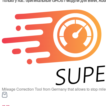
Только у нас: оригинальные GHOST-модули для BMW, Audi,
Mileage Correction Tool from Germany that allows to stop mile