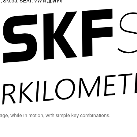
 Skoda, SEAT, VW и других
age, while in motion, with simple key combinations.