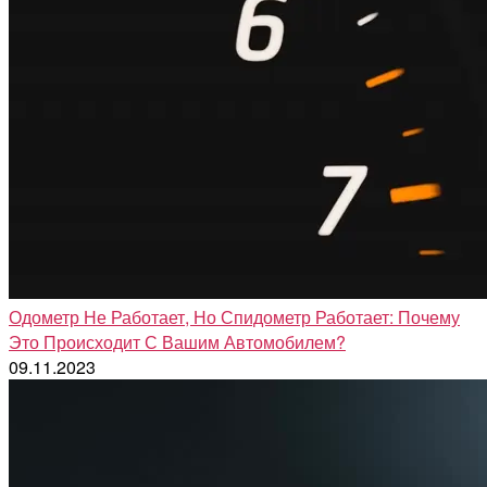
Одометр Не Работает, Но Спидометр Работает: Почему
Это Происходит С Вашим Автомобилем?
09.11.2023