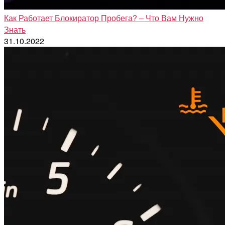
Как Работает Блокиратор Пробега? – Что Вам Нужно
Знать
31.10.2022