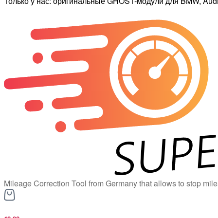
Только у нас: оригинальные GHOST-модули для BMW, Audi,
Mileage Correction Tool from Germany that allows to stop mile