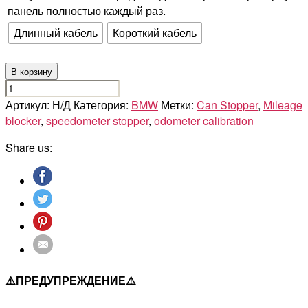
панель полностью каждый раз.
Длинный кабель
Короткий кабель
В корзину
Количество
товара
Артикул:
Н/Д
Категория:
BMW
Метки:
Can Stopper
,
Mileage
BMW
blocker
,
speedometer stopper
,
odometer calibration
2ER
Share us:
F22/F23/F45/F46/F87
⚠️ПРЕДУПРЕЖДЕНИЕ⚠️