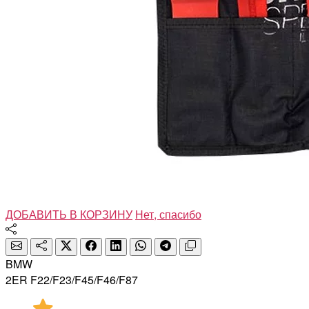
ДОБАВИТЬ В КОРЗИНУ
Нет, спасибо
BMW
2ER F22/F23/F45/F46/F87