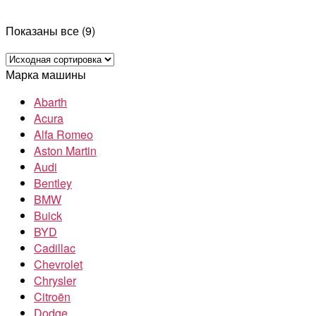
Показаны все (9)
Марка машины
Abarth
Acura
Alfa Romeo
Aston Martin
Audi
Bentley
BMW
Buick
BYD
Cadillac
Chevrolet
Chrysler
Citroën
Dodge