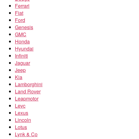
Ferrari
Fiat
Ford
Genesis
GMC
Honda
Hyundai
Infiniti
Jaguar
Jeep
Kia
Lamborghini
Land Rover
Leapmotor
Levc
Lexus
Lincoln
Lotus
Lynk & Co