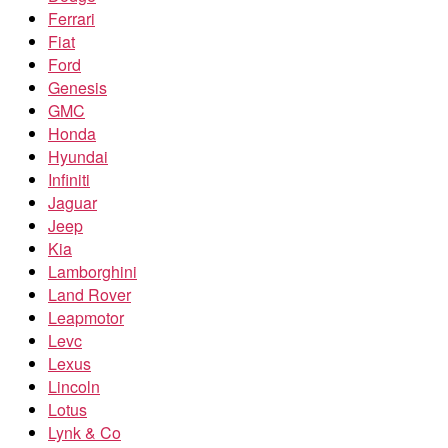
Ferrari
Fiat
Ford
Genesis
GMC
Honda
Hyundai
Infiniti
Jaguar
Jeep
Kia
Lamborghini
Land Rover
Leapmotor
Levc
Lexus
Lincoln
Lotus
Lynk & Co