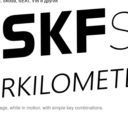
 Skoda, SEAT, VW и других
age, while in motion, with simple key combinations.