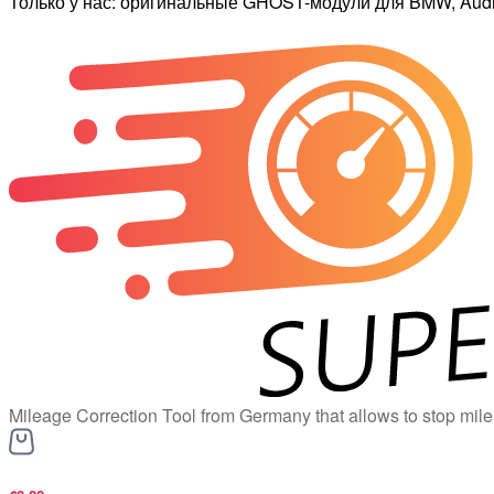
Только у нас: оригинальные GHOST-модули для BMW, Audi,
Mileage Correction Tool from Germany that allows to stop mile