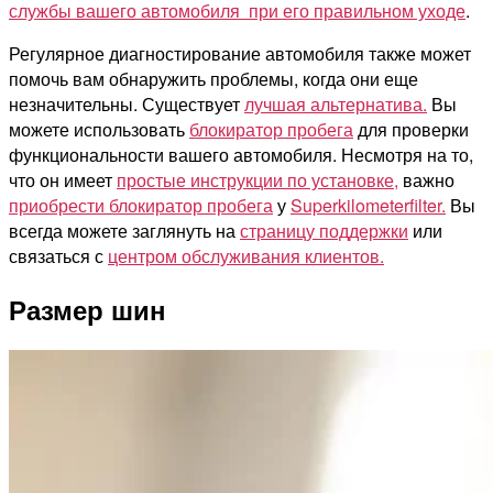
службы вашего автомобиля при его правильном уходе
.
Регулярное диагностирование автомобиля также может
помочь вам обнаружить проблемы, когда они еще
незначительны. Существует
лучшая альтернатива.
Вы
можете использовать
блокиратор пробега
для проверки
функциональности вашего автомобиля. Несмотря на то,
что он имеет
простые инструкции по установке,
важно
приобрести блокиратор пробега
у
Superkilometerfilter.
Вы
всегда можете заглянуть на
страницу поддержки
или
связаться с
центром обслуживания клиентов.
Размер шин