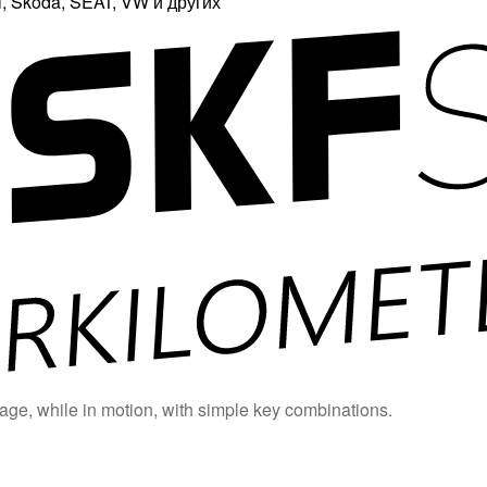
 Skoda, SEAT, VW и других
age, while in motion, with simple key combinations.