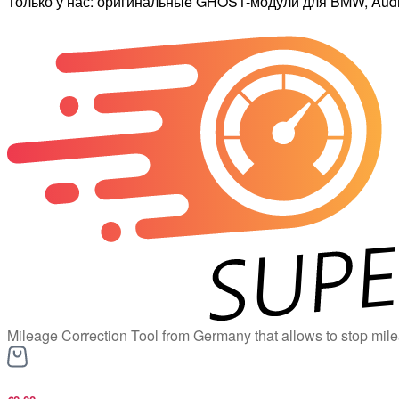
Только у нас: оригинальные GHOST-модули для BMW, Audi,
Mileage Correction Tool from Germany that allows to stop mile